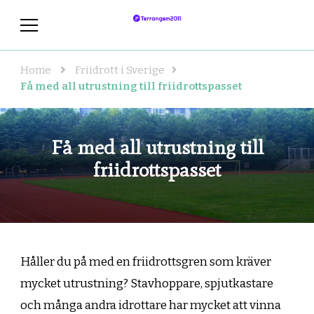
terrangsm2011.se
Allt om friidrott i världen!
Home
Friidrott i Sverige
Få med all utrustning till friidrottspasset
Få med all utrustning till
friidrottspasset
Håller du på med en friidrottsgren som kräver
mycket utrustning? Stavhoppare, spjutkastare
och många andra idrottare har mycket att vinna