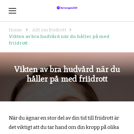
terrangsm2011.se
Allt om friidrott i världen!
Home
Allt om friidrott
Vikten av bra hudvård när du håller på med
friidrott
Vikten av bra hudvård när du
håller på med friidrott
När du ägnar en stor del av din tid till friidrott är
det viktigt att du tar hand om din kropp på olika